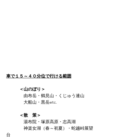
車で１５～４０分位で行ける範囲
​
＜山のぼり＞
由布岳・鶴見山・くじゅう連山
大船山・黒岳etc.
＜散 策＞
湯布院・塚原高原・志高湖
神楽女湖（春～初夏）・蛇越峠展望
台