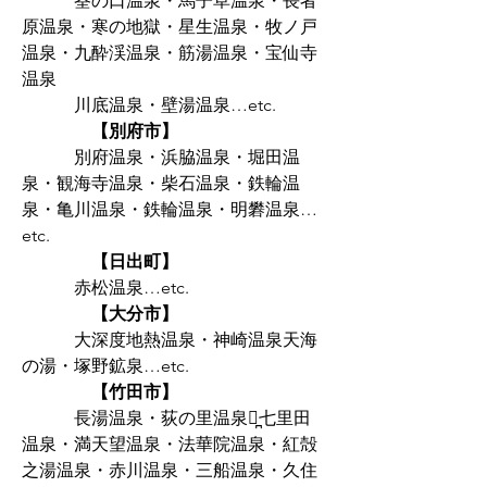
筌の口温泉・馬子草温泉・長者
原温泉・
寒の地獄・
星生温泉・牧ノ戸
温泉・九酔渓温泉・
筋湯温泉・宝仙寺
温泉
川底温泉・壁湯温泉
​…etc.
【別府市】
別府温泉・浜脇温泉・堀田温
泉・観海寺温泉・
柴石温泉・鉄輪温
泉・亀川温泉・鉄輪温泉・
明礬温泉
…
etc.
【日出町】
​ 赤松温泉…etc.
【大分市】
大深度地熱温泉・神崎温泉天海
の湯・塚野鉱泉…etc.
【竹田市】
長湯温泉・荻の里温泉・̪七里田
温泉・満天望温泉・
法華院温泉・紅殻
之湯温泉・赤川温泉・三船温泉・
久住