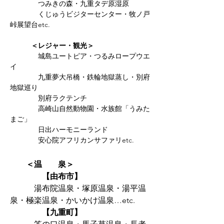
つみきの森・九重タデ原湿原
くじゅうビジターセンター・牧ノ戸
峠展望台etc.
＜レジャー・観光＞
城島ユートピア・つるみロープウエ
イ
九重夢大吊橋・鉄輪地獄蒸し・別府
地獄巡り
​ 別府ラクテンチ
高崎山自然動物園・水族館「うみた
まご」
日出ハーモニーランド
安心院アフリカンサファリetc.
​
＜温 泉＞
【由布市】
湯布院温泉・塚原温泉・湯平温
泉・極楽温泉・かいかけ温泉…etc.
【九重町】