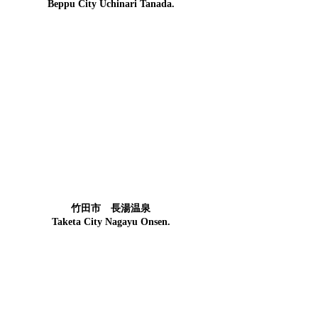
Beppu City Uchinari Tanada.
竹田市 長湯温泉
Taketa City Nagayu Onsen.